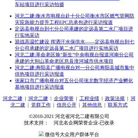
车站项目进行采访拍摄
河北二建:衡水市电视台赴十分公司衡水市区燃气管网防
灾应急能力提升工程EPC总承包进行采访报道
定远县电视台到七分公司承建的定远县第二水厂项目进
行实地采访
迎战高温忙建设 挥洒汗水保供水——定远县电视台到七
分公司承建的定远县第二水厂项目进行实地采访
河北二建:革命老区焕“新生”中央电视台报道河南分公司
承建的大别山革命老区息县淮河城市供水项目
河北二建:寿阳县广播电视台对一分公司寿阳县城市集中
供热项目进行采访报道
张家口市广播电视台对五分公司张北数字经济产业孵化
基地项目进行采访报道
河北二建
|
河北二建
|
企业荣誉
|
工程业绩
|
政策法规
|
河
北二建
|
党群工作
|
信息公开
|
其他信息
|
联系方式
©2010-2021 河北省河北二建有限公司
技术支持： 河北名企网荣誉企业-已收录
微信号大众用户群体平台