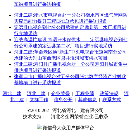
车站项目进行采访拍摄
河北二建:衡水市电视台赴十分公司衡水市区燃气管网防
灾应急能力提升工程EPC总承包进行采访报道
定远县电视台到七分公司承建的定远县第二水厂项目进
行实地采访
迎战高温忙建设 挥洒汗水保供水——定远县电视台到七
分公司承建的定远县第二水厂项目进行实地采访
河北二建:革命老区焕“新生”中央电视台报道河南分公司
承建的大别山革命老区息县淮河城市供水项目
河北二建:寿阳县广播电视台对一分公司寿阳县城市集中
供热项目进行采访报道
张家口市广播电视台对五分公司张北数字经济产业孵化
基地项目进行采访报道
河北二建
|
河北二建
|
企业荣誉
|
工程业绩
|
政策法规
|
河
北二建
|
党群工作
|
信息公开
|
其他信息
|
联系方式
©2010-2021 河北省河北二建有限公司
技术支持： 河北名企网荣誉企业-已收录
微信号大众用户群体平台