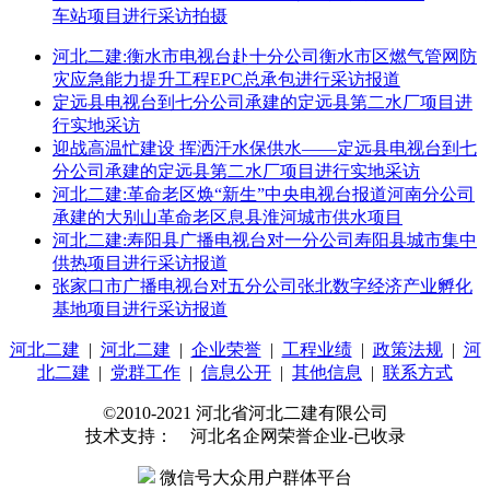
车站项目进行采访拍摄
河北二建:衡水市电视台赴十分公司衡水市区燃气管网防
灾应急能力提升工程EPC总承包进行采访报道
定远县电视台到七分公司承建的定远县第二水厂项目进
行实地采访
迎战高温忙建设 挥洒汗水保供水——定远县电视台到七
分公司承建的定远县第二水厂项目进行实地采访
河北二建:革命老区焕“新生”中央电视台报道河南分公司
承建的大别山革命老区息县淮河城市供水项目
河北二建:寿阳县广播电视台对一分公司寿阳县城市集中
供热项目进行采访报道
张家口市广播电视台对五分公司张北数字经济产业孵化
基地项目进行采访报道
河北二建
|
河北二建
|
企业荣誉
|
工程业绩
|
政策法规
|
河
北二建
|
党群工作
|
信息公开
|
其他信息
|
联系方式
©2010-2021 河北省河北二建有限公司
技术支持： 河北名企网荣誉企业-已收录
微信号大众用户群体平台